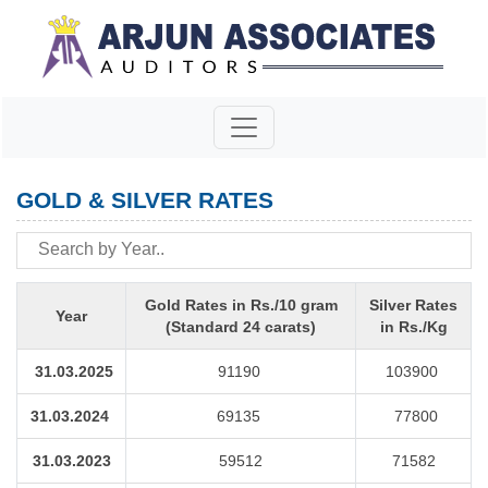
GOLD & SILVER RATES
Gold Rates in Rs./10 gram
Silver Rates
Year
(Standard 24 carats)
in Rs./Kg
31.03.2025
91190
103900
31.03.2024
69135
77800
31.03.2023
59512
71582